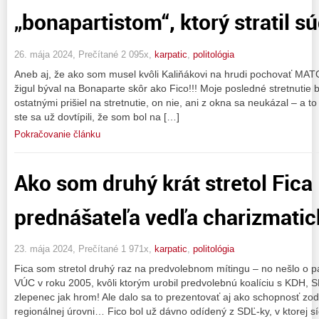
„bonapartistom“, ktorý stratil 
26. mája 2024, Prečítané 2 095x,
karpatic
,
politológia
Aneb aj, že ako som musel kvôli Kaliňákovi na hrudi pochovať MATO
žigul býval na Bonaparte skôr ako Fico!!! Moje posledné stretnutie b
ostatnými prišiel na stretnutie, on nie, ani z okna sa neukázal – a to
ste sa už dovtípili, že som bol na […]
Pokračovanie článku
Ako som druhý krát stretol Fic
prednášateľa vedľa charizmati
23. mája 2024, Prečítané 1 971x,
karpatic
,
politológia
Fica som stretol druhý raz na predvolebnom mítingu – no nešlo o p
VÚC v roku 2005, kvôli ktorým urobil predvolebnú koalíciu s KDH,
zlepenec jak hrom! Ale dalo sa to prezentovať aj ako schopnosť z
regionálnej úrovni… Fico bol už dávno odídený z SDĽ-ky, v ktorej s