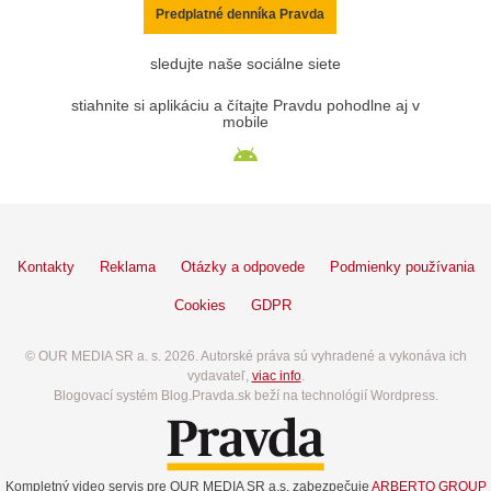
Predplatné denníka Pravda
sledujte naše sociálne siete
stiahnite si aplikáciu a čítajte Pravdu pohodlne aj v
mobile
Kontakty
Reklama
Otázky a odpovede
Podmienky používania
Cookies
GDPR
© OUR MEDIA SR a. s. 2026. Autorské práva sú vyhradené a vykonáva ich
vydavateľ,
viac info
.
Blogovací systém Blog.Pravda.sk beží na technológií Wordpress.
Kompletný video servis pre OUR MEDIA SR a.s. zabezpečuje
ARBERTO GROUP