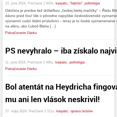
13. júna 2024, Prečítané 2 843x,
karpatic
,
"fejktón"
,
politológia
Odvčera je predsa tiež držiteľkou „českej bielej mačičky“ – Řádu Bíléh
dávno pred ňou! Ide o pôvodne najvyššie československé vyznamena
významní cudzí štátni príslušníci – teraz je to české vyznamenani
na aféru, ako Ľuboš Blaha […]
Pokračovanie článku
PS nevyhralo – iba získalo naj
11. júna 2024, Prečítané 2 495x,
karpatic
,
politológia
Pokračovanie článku
Bol atentát na Heydricha fingo
mu ani len vlások neskrivil!
27. mája 2024, Prečítané 2 511x,
karpatic
,
oprava histórie