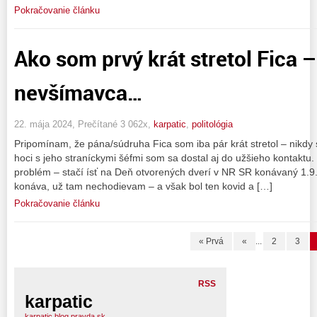
Pokračovanie článku
Ako som prvý krát stretol Fica
nevšímavca…
22. mája 2024, Prečítané 3 062x,
karpatic
,
politológia
Pripomínam, že pána/súdruha Fica som iba pár krát stretol – nikdy
hoci s jeho straníckymi šéfmi som sa dostal aj do užšieho kontaktu. 
problém – stačí ísť na Deň otvorených dverí v NR SR konávaný 1.9.
konáva, už tam nechodievam – a však bol ten kovid a […]
Pokračovanie článku
« Prvá
«
...
2
3
RSS
karpatic
karpatic.blog.pravda.sk