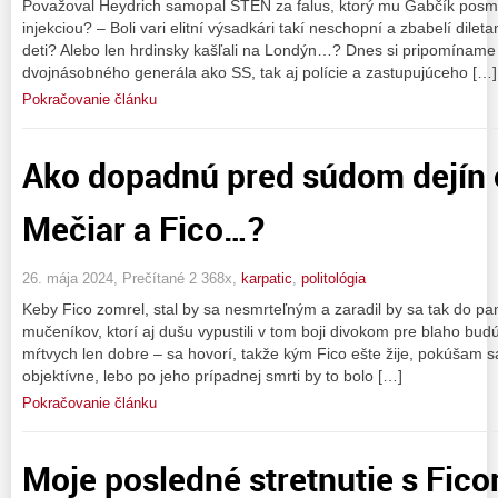
Považoval Heydrich samopal STEN za falus, ktorý mu Gabčík posm
injekciou? – Boli vari elitní výsadkári takí neschopní a zbabelí dileta
deti? Alebo len hrdinsky kašľali na Londýn…? Dnes si pripomíname 7
dvojnásobného generála ako SS, tak aj polície a zastupujúceho […]
Pokračovanie článku
Ako dopadnú pred súdom dejín 
Mečiar a Fico…?
26. mája 2024, Prečítané 2 368x,
karpatic
,
politológia
Keby Fico zomrel, stal by sa nesmrteľným a zaradil by sa tak do pa
mučeníkov, ktorí aj dušu vypustili v tom boji divokom pre blaho bud
mŕtvych len dobre – sa hovorí, takže kým Fico ešte žije, pokúšam sa
objektívne, lebo po jeho prípadnej smrti by to bolo […]
Pokračovanie článku
Moje posledné stretnutie s Fic