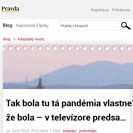
Registrácia
Prihlásenie
Blog
Najnovšie články
Najčítanejšie články
Blog
>
Karpatský mudrc
Najkomentovanejšie články
Zoznam blogov
Komerčné blogy
Tak bola tu tá pandémia vlast
že bola – v televízore predsa…
24. júna 2024, Prečítané 2 184x,
karpatic
,
politológia