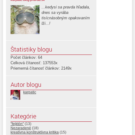
...kedysi sa pravda hľadala,
dnes sa vyrába
tisícnásobným opakovaním
lži...!
Štatistiky blogu
Počet článkov: 64
Celková čítanosť: 137553x
Priemerná čítanosť článkov: 2149x
Autor blogu
karpatic
Kategórie
"fejktón"
(13)
Nezaradené
(18)
kreatívna konštruktívna kritika
(15)