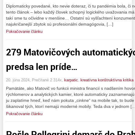
Diplomaticky povedané, kto nevie doteraz, či tu pandémia bola, či n
tento článok – lebo každý človek schopný logického uvažovania má
takí sme tu očividne v menšine… Ostatní sú vyšľachtení konzumen
najukričanejší zbytok sú profesionálni demagógovia, […]
Pokračovanie článku
279 Matovičových automatickýc
predsa len príde…
20. júna 2024, Prečítané 2 314x,
karpatic
,
kreatívna konštruktívna kritika
Pamätáte, ako Matovič vo funkcii ministra financií s nadšením hovor
rýchlomerov a analytických kamier, ktoré automaticky zaznamenajú 
ju zaplatíme hneď, keď nám pokuta „cinkne“ na mobile tak, to bude
šikanoval tých, ktorí nemajú moderné mobily. Teda dva v jednom [
Pokračovanie článku
Pošle Pellegrini demarš do Prah