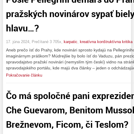
pražských novinárov sypať biel
hlavu…?
17. júna 2024, Prečítané 3 705x,
karpatic
,
kreatívna konštruktívna kritika
Aneb prečo ísť do Prahy, kde novinári sprosto kydajú na Pellegriniho
imaginárnym práškom? Múdrejšie by bolo ísť do Vaduzu, pán prezide
spravodajstvo pražskí novinári (nemyslím tým českí) vidno na st
spravodajského portálu, kde majú dva články – jeden o odchádzajú
Pokračovanie článku
Čo má spoločné pani exprezide
Che Guevarom, Benitom Mussol
Brežnevom, Ficom, či Teslom?