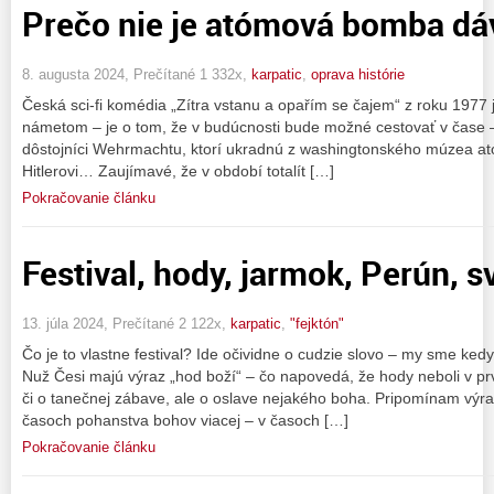
Prečo nie je atómová bomba d
8. augusta 2024, Prečítané 1 332x,
karpatic
,
oprava histórie
Česká sci-fi komédia „Zítra vstanu a opařím se čajem“ z roku 1977
námetom – je o tom, že v budúcnosti bude možné cestovať v čase –
dôstojníci Wehrmachtu, ktorí ukradnú z washingtonského múzea a
Hitlerovi… Zaujímavé, že v období totalít […]
Pokračovanie článku
Festival, hody, jarmok, Perún, 
13. júla 2024, Prečítané 2 122x,
karpatic
,
"fejktón"
Čo je to vlastne festival? Ide očividne o cudzie slovo – my sme ke
Nuž Česi majú výraz „hod boží“ – čo napovedá, že hody neboli v p
či o tanečnej zábave, ale o oslave nejakého boha. Pripomínam výra
časoch pohanstva bohov viacej – v časoch […]
Pokračovanie článku