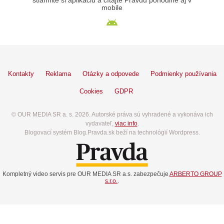
stiahnite si aplikáciu a čítajte Pravdu pohodlne aj v
mobile
Kontakty
Reklama
Otázky a odpovede
Podmienky používania
Cookies
GDPR
© OUR MEDIA SR a. s. 2026. Autorské práva sú vyhradené a vykonáva ich
vydavateľ,
viac info
.
Blogovací systém Blog.Pravda.sk beží na technológií Wordpress.
Kompletný video servis pre OUR MEDIA SR a.s. zabezpečuje
ARBERTO GROUP
s.r.o.
.