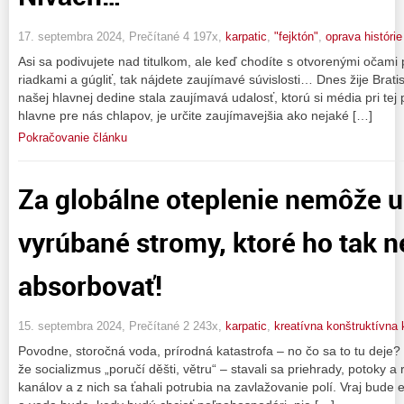
17. septembra 2024, Prečítané 4 197x,
karpatic
,
"fejktón"
,
oprava histórie
Asi sa podivujete nad titulkom, ale keď chodíte s otvorenými očami p
riadkami a gúgliť, tak nájdete zaujímavé súvislosti… Dnes žije Brat
našej hlavnej dedine stala zaujímavá udalosť, ktorú si média pri te
hlavne pre nás chlapov, je určite zaujímavejšia ako nejaké […]
Pokračovanie článku
Za globálne oteplenie nemôže uh
vyrúbané stromy, ktoré ho tak 
absorbovať!
15. septembra 2024, Prečítané 2 243x,
karpatic
,
kreatívna konštruktívna k
Povodne, storočná voda, prírodná katastrofa – no čo sa to tu deje? 
že socializmus „poručí děšti, větru“ – stavali sa priehrady, potoky a 
kanálov a z nich sa ťahali potrubia na zavlažovanie polí. Vraj bude