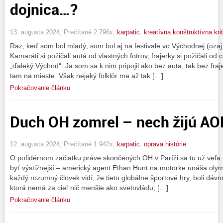
dojnica…?
13. augusta 2024, Prečítané 2 796x,
karpatic
,
kreatívna konštruktívna krit
Raz, keď som bol mladý, som bol aj na festivale vo Východnej (oza
Kamaráti si požičali autá od vlastných fotrov, frajerky si požičali od 
„ďaleký Východ“. Ja som sa k nim pripojil ako bez auta, tak bez fraj
tam na mieste. Však nejaký folklór ma až tak […]
Pokračovanie článku
Duch OH zomrel – nech žijú AO
12. augusta 2024, Prečítané 1 942x,
karpatic
,
oprava histórie
O pofidérnom začiatku práve skončených OH v Paríži sa tu už veľa
byť výstižnejší – americký agent Ethan Hunt na motorke unáša oly
každý rozumný človek vidí, že tieto globálne športové hry, boli dá
ktorá nemá za cieľ nič menšie ako svetovládu, […]
Pokračovanie článku