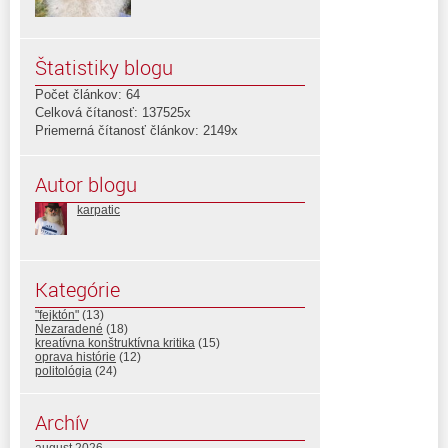
Štatistiky blogu
Počet článkov: 64
Celková čítanosť: 137525x
Priemerná čítanosť článkov: 2149x
Autor blogu
karpatic
Kategórie
"fejktón"
(13)
Nezaradené
(18)
kreatívna konštruktívna kritika
(15)
oprava histórie
(12)
politológia
(24)
Archív