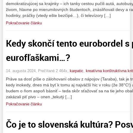
demokratizujúcej sa krajinky – ich tanky cestou pučili autá, autobusy,
živom, hlavne po mierumilovných študentoch, znásilňovali devy a ra
hodinky, práčky (vtedy ešte bezčipé…), či televízory […]
Pokračovanie článku
Kedy skončí tento eurobordel s
eurofľaškami…?
14. augusta 2024, Prečítané 2 464x,
karpatic
,
kreatívna konštruktívna krit
Práve sa dosť píše o zálohovaní obalov z nápojov (Taraba), tak je
kedy inokedy, dnes má byť k tomu aj najväčší hic v roku (že 38°C!) 
budem o ňom aspoň básniť – teda skôr sťažovať sa na tie jeho obaly –
zakázali piť pivo – onen „tekutý […]
Pokračovanie článku
Čo je to slovenská kultúra? Posv