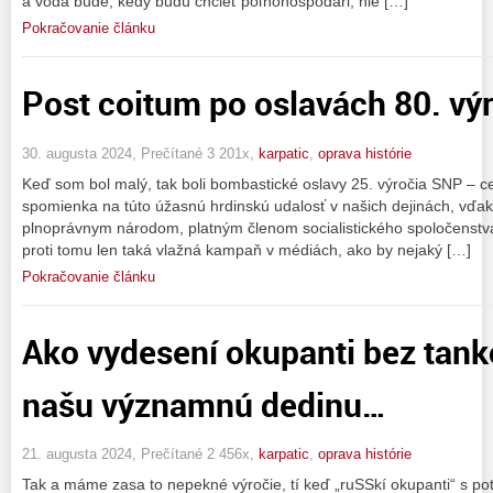
a voda bude, kedy budú chcieť poľnohospodári, nie […]
Pokračovanie článku
Post coitum po oslavách 80. vý
30. augusta 2024, Prečítané 3 201x,
karpatic
,
oprava histórie
Keď som bol malý, tak boli bombastické oslavy 25. výročia SNP – c
spomienka na túto úžasnú hrdinskú udalosť v našich dejinách, vďa
plnoprávnym národom, platným členom socialistického spoločenstva
proti tomu len taká vlažná kampaň v médiách, ako by nejaký […]
Pokračovanie článku
Ako vydesení okupanti bez tank
našu významnú dedinu…
21. augusta 2024, Prečítané 2 456x,
karpatic
,
oprava histórie
Tak a máme zasa to nepekné výročie, tí keď „ruSSkí okupanti“ s pot