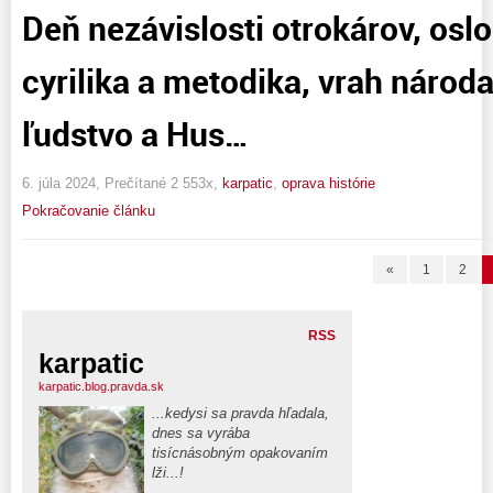
Deň nezávislosti otrokárov, os
cyrilika a metodika, vrah národ
ľudstvo a Hus…
6. júla 2024, Prečítané 2 553x,
karpatic
,
oprava histórie
Pokračovanie článku
«
1
2
RSS
karpatic
karpatic.blog.pravda.sk
...kedysi sa pravda hľadala,
dnes sa vyrába
tisícnásobným opakovaním
lži...!