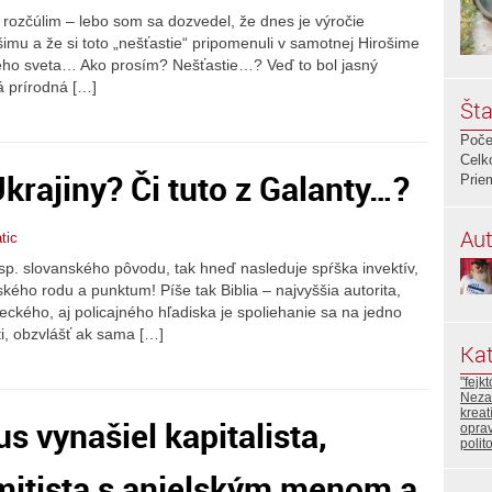
ozčúlim – lebo som sa dozvedel, že dnes je výročie
mu a že si toto „nešťastie“ pripomenuli v samotnej Hirošime
celého sveta… Ako prosím? Nešťastie…? Veď to bol jasný
á prírodná […]
Šta
Poče
Celk
krajiny? Či tuto z Galanty…?
Prie
Aut
tic
esp. slovanského pôvodu, tak hneď nasleduje spŕška invektív,
ského rodu a punktum! Píše tak Biblia – najvyššia autorita,
ckého, aj policajného hľadiska je spoliehanie sa na jedno
i, obzvlášť ak sama […]
Kat
"fejk
Neza
kreat
s vynašiel kapitalista,
oprav
polit
mitista s anjelským menom a