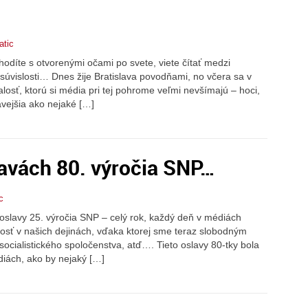
atic
chodíte s otvorenými očami po svete, viete čítať medzi
 súvislosti… Dnes žije Bratislava povodňami, no včera sa v
losť, ktorú si média pri tej pohrome veľmi nevšímajú – hoci,
avejšia ako nejaké […]
lavách 80. výročia SNP…
c
oslavy 25. výročia SNP – celý rok, každý deň v médiách
osť v našich dejinách, vďaka ktorej sme teraz slobodným
cialistického spoločenstva, atď…. Tieto oslavy 80-tky bola
diách, ako by nejaký […]