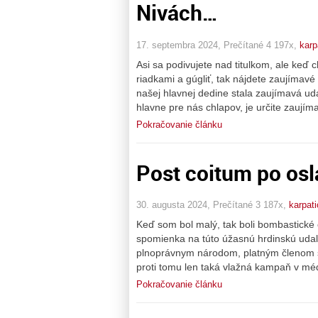
Nivách…
17. septembra 2024, Prečítané 4 197x,
karp
Asi sa podivujete nad titulkom, ale keď 
riadkami a gúgliť, tak nájdete zaujímavé
našej hlavnej dedine stala zaujímavá uda
hlavne pre nás chlapov, je určite zaujím
Pokračovanie článku
Post coitum po os
30. augusta 2024, Prečítané 3 187x,
karpati
Keď som bol malý, tak boli bombastické 
spomienka na túto úžasnú hrdinskú udal
plnoprávnym národom, platným členom so
proti tomu len taká vlažná kampaň v mé
Pokračovanie článku