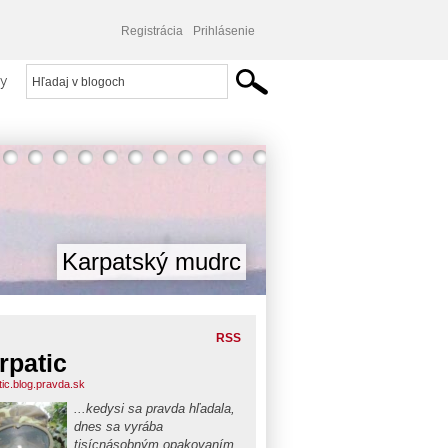
Registrácia
Prihlásenie
y
Karpatský mudrc
RSS
rpatic
tic.blog.pravda.sk
...kedysi sa pravda hľadala,
dnes sa vyrába
tisícnásobným opakovaním