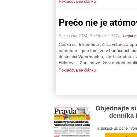
Pokračovanie článku
Prečo nie je atóm
8. augusta 2024, Prečítané 1 327x,
karpatic
Česká sci-fi komédia „Zítra vstanu a op
námetom – je o tom, že v budúcnosti bu
dôstojníci Wehrmachtu, ktorí ukradnú 
Hitlerovi… Zaujímavé, že v období totalí
Pokračovanie článku
Objednajte si
denníka 
a získajte užitočné inf