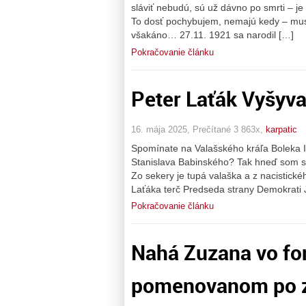
sláviť nebudú, sú už dávno po smrti – je 
To dosť pochybujem, nemajú kedy – musia
všakáno… 27.11. 1921 sa narodil […]
Pokračovanie článku
Peter Laťák Vyšyva
16. mája 2025, Prečítané 3 863x,
karpatic
Spomínate na Valašského kráľa Boleka I
Stanislava Babinského? Tak hneď som si
Zo sekery je tupá valaška a z nacistické
Laťáka terč Predseda strany Demokrati 
Pokračovanie článku
Nahá Zuzana vo fon
pomenovanom po z