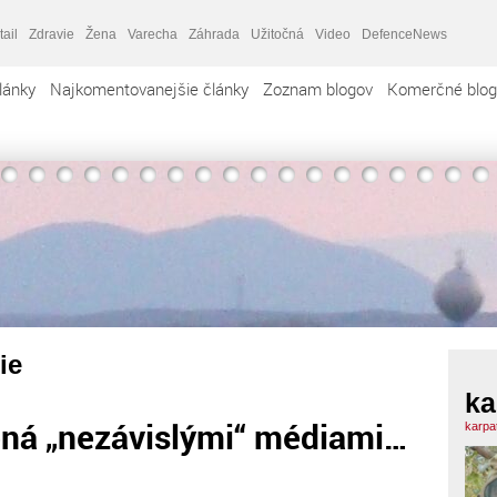
tail
Zdravie
Žena
Varecha
Záhrada
Užitočná
Video
DefenceNews
lánky
Najkomentovanejšie články
Zoznam blogov
Komerčné blog
ie
ka
ená „nezávislými“ médiami…
karpa