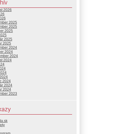
hív
st 2026
026
2026
mber 2025
mber 2025
ber 2025
2025
uár 2025
ár 2025
mber 2024
ber 2024
ember 2024
st 2024
024
2024
2024
 2024
c 2024
uár 2024
ár 2024
mber 2023
kazy
da.sk
pty
rogram