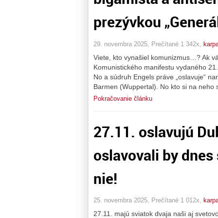
prezývkou „Generá
29. novembra 2025, Prečítané 1 342x,
karpa
Viete, kto vynašiel komunizmus…? Ak vás
Komunistického manifestu vydaného 21.2
No a súdruh Engels práve „oslavuje“ n
Barmen (Wuppertal). No kto si na neho
Pokračovanie článku
27.11. oslavujú Du
oslavovali by dnes 
nie!
25. novembra 2025, Prečítané 1 012x,
karpa
27.11. majú sviatok dvaja naši aj svetovo