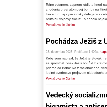
Ráno vstanem, zapnem rádio a hneď sa r
zhodenia prvej atómovej bomby na Hiroši
tisíce ľudí, aj vyše stovky delegácii z 
brutálnu vojnový zločin! To nebola nejak
Pokračovanie článku
Pochádza Ježiš z U
23. decembra 2025, Prečítané 1 402x,
karpa
Keby som napísal, že Ježiš je Slovák, r
že sprostosť, však Ježiš bol Žid z kráľov
priamo od Boha! No z racionálneho, vede
jediné svedectvo prejavom slaboduchost
Pokračovanie článku
Vedecký socializmu
bigamista a antise