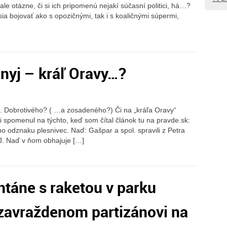
ale otázne, či si ich pripomenú nejakí súčasní politici, há…?
 bojovať ako s opozičnými, tak i s koaličnými súpermi,
nyj – kráľ Oravy…?
. Dobrotivého? ( …a zosadeného?) Či na „kráľa Oravy“
 spomenul na týchto, keď som čítal článok tu na pravde.sk:
ho odznaku plesnivec. Naď: Gašpar a spol. spravili z Petra
J. Naď v ňom obhajuje […]
táne s raketou v parku
avraždenom partizánovi na