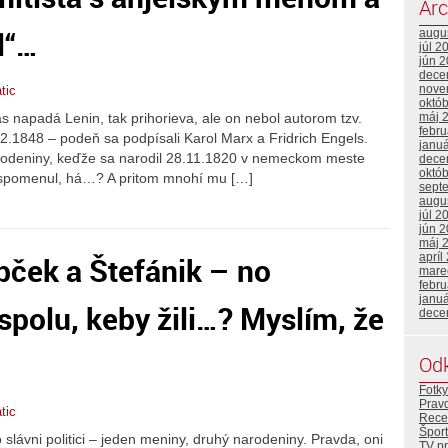
Arc
l“…
augu
júl 2
jún 
dece
nove
tic
októ
 napadá Lenin, tak prihorieva, ale on nebol autorom tzv.
máj 
febr
.1848 – podeň sa podpísali Karol Marx a Fridrich Engels.
janu
arodeniny, keďže sa narodil 28.11.1820 v nemeckom meste
dece
októ
 spomenul, há…? A pritom mnohí mu […]
sept
augu
júl 2
jún 
máj 
bček a Štefánik – no
apríl
mare
febr
janu
spolu, keby žili…? Myslím, že
dece
Od
Fotky
Prav
tic
Rece
Šport
 slávni politici – jeden meniny, druhý narodeniny. Pravda, oni
TV p