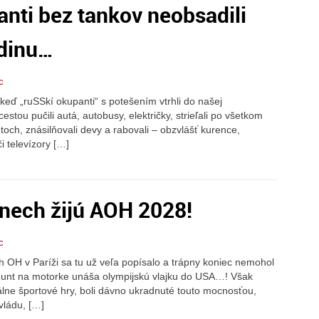
nti bez tankov neobsadili
dinu…
c
keď „ruSSkí okupanti“ s potešením vtrhli do našej
estou pučili autá, autobusy, električky, strieľali po všetkom
och, znásilňovali devy a rabovali – obzvlášť kurence,
i televízory […]
nech žijú AOH 2028!
c
 OH v Paríži sa tu už veľa popísalo a trápny koniec nemohol
 Hunt na motorke unáša olympijskú vlajku do USA…! Však
bálne športové hry, boli dávno ukradnuté touto mocnosťou,
vládu, […]