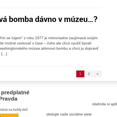
ová bomba dávno v múzeu…?
ařím se čajem“ z roku 1977 je mimoriadne zaujímavá svojím
de možné cestovať v čase – čoho ale chcú využiť bývalí
z washingtonského múzea atómovú bombu a chcú ju dopraviť
t […]
1
2
»
 predplatné
Pravda
stiahnite si ap
ormácie na každý deň
sledujte naše sociálne siete