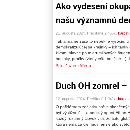
Ako vydesení okupa
našu významnú de
21. augusta 2024, Prečítané 2 455x,
karpati
Tak a máme zasa to nepekné výročie, tí 
demokratizujúcej sa krajinky – ich tanky c
živom, hlavne po mierumilovných študent
hodinky, práčky (vtedy ešte bezčipé…), č
Pokračovanie článku
Duch OH zomrel – 
12. augusta 2024, Prečítané 1 941x,
karpati
O pofidérnom začiatku práve skončených
byť výstižnejší – americký agent Ethan
každý rozumný človek vidí, že tieto glo
ktorá nemá za cieľ nič menšie ako sveto