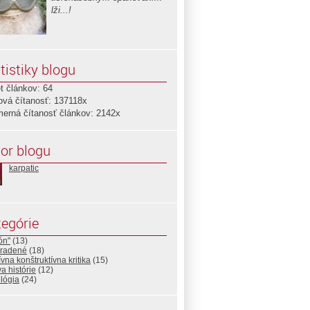
lži...!
tistiky blogu
t článkov: 64
ová čítanosť: 137118x
merná čítanosť článkov: 2142x
or blogu
karpatic
egórie
tón"
(13)
radené
(18)
ívna konštruktívna kritika
(15)
a histórie
(12)
ológia
(24)