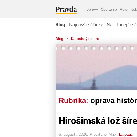
Správy
Športweb
Auto
Kok
Blog
Najnovšie články
Najčítanejšie č
Blog
>
Karpatský mudrc
Rubrika:
oprava histór
Hirošimská lož šír
6. augusta 2026, Prečítané 742x,
karpatic