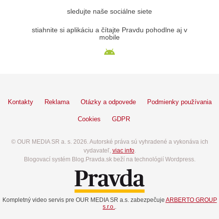
sledujte naše sociálne siete
stiahnite si aplikáciu a čítajte Pravdu pohodlne aj v
mobile
Kontakty
Reklama
Otázky a odpovede
Podmienky používania
Cookies
GDPR
© OUR MEDIA SR a. s. 2026. Autorské práva sú vyhradené a vykonáva ich
vydavateľ,
viac info
.
Blogovací systém Blog.Pravda.sk beží na technológií Wordpress.
Kompletný video servis pre OUR MEDIA SR a.s. zabezpečuje
ARBERTO GROUP
s.r.o.
.