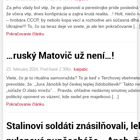
Za jeho vlády bol vtip, že po glasnosti a perestrojke príde posledná 
že včera vtip, dnes konšpirácia a zajtra krutá realita…! Holt, nie
– hrobára CCCP, by nebolo kopa vecí a rozhodne ani súčasná dlhá
Ukrajine!!! To, čo sa teraz deje vo svete, je ale len pokračovanie […
Pokračovanie článku
…ruský Matovič už není…!
23. februára 2024, Prečítané 2 306x,
karpatic
Viete, čo je to rituálna samovražda? To je keď v Terchovej vbehnet
prevoláte, že: „Jura Jánošík byl českej teplej židobolševik!“ Takto nej
„súťaže O zlatú mrežu“… Pravda, ohľadne nedávnej smutnej udalost
politický oponent vo väzení, kde sedel pre majetkovú […]
Pokračovanie článku
Stalinovi soldáti znásilňovali, l