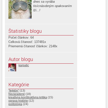
dnes sa vyrába
tisícnásobným opakovaním
lži...!
Štatistiky blogu
Počet článkov: 64
Celková čítanosť: 137481x
Priemerná čítanosť článkov: 2148x
Autor blogu
karpatic
Kategórie
"fejktón"
(13)
Nezaradené
(18)
kreatívna konštruktívna kritika
(15)
oprava histórie
(12)
politológia
(24)