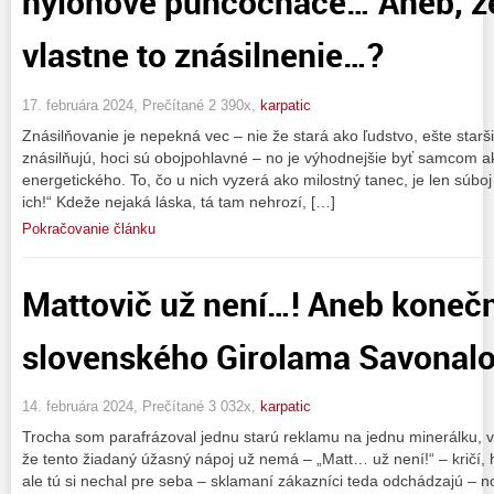
nylonové punčocháče… Aneb, že
vlastne to znásilnenie…?
17. februára 2024, Prečítané 2 390x,
karpatic
Znásilňovanie je nepekná vec – nie že stará ako ľudstvo, ešte starš
znásilňujú, hoci sú obojpohlavné – no je výhodnejšie byť samcom a
energetického. To, čo u nich vyzerá ako milostný tanec, je len súbo
ich!“ Kdeže nejaká láska, tá tam nehrozí, […]
Pokračovanie článku
Mattovič už není…! Aneb koneč
slovenského Girolama Savonal
14. februára 2024, Prečítané 3 032x,
karpatic
Trocha som parafrázoval jednu starú reklamu na jednu minerálku, v
že tento žiadaný úžasný nápoj už nemá – „Matt… už není!“ – kričí, 
ale tú si nechal pre seba – sklamaní zákazníci teda odchádzajú – no 