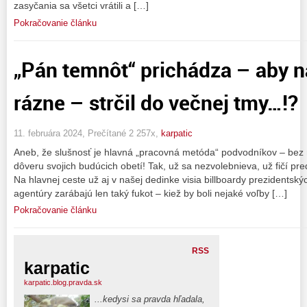
zasyčania sa všetci vrátili a […]
Pokračovanie článku
„Pán temnôt“ prichádza – aby ná
rázne – strčil do večnej tmy…!?
11. februára 2024, Prečítané 2 257x,
karpatic
Aneb, že slušnosť je hlavná „pracovná metóda“ podvodníkov – bez n
dôveru svojich budúcich obetí! Tak, už sa nezvolebnieva, už fičí p
Na hlavnej ceste už aj v našej dedinke visia billboardy prezidentsk
agentúry zarábajú len taký fukot – kiež by boli nejaké voľby […]
Pokračovanie článku
RSS
karpatic
karpatic.blog.pravda.sk
...kedysi sa pravda hľadala,