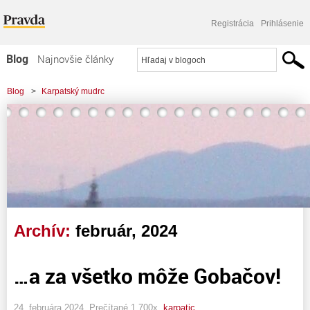
Registrácia
Prihlásenie
Blog
Najnovšie články
Najčítanejšie články
Blog
>
Karpatský mudrc
Najkomentovanejšie články
Zoznam blogov
Komerčné blogy
Archív:
február, 2024
…a za všetko môže Gobačov!
24. februára 2024, Prečítané 1 700x,
karpatic