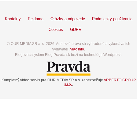
Kontakty
Reklama
Otázky a odpovede
Podmienky používania
Cookies
GDPR
© OUR MEDIA SR a. s. 2026. Autorské práva sú vyhradené a vykonáva ich
vydavateľ,
viac info
.
Blogovací systém Blog.Pravda.sk beží na technológií Wordpress.
Kompletný video servis pre OUR MEDIA SR a.s. zabezpečuje
ARBERTO GROUP
s.r.o.
.