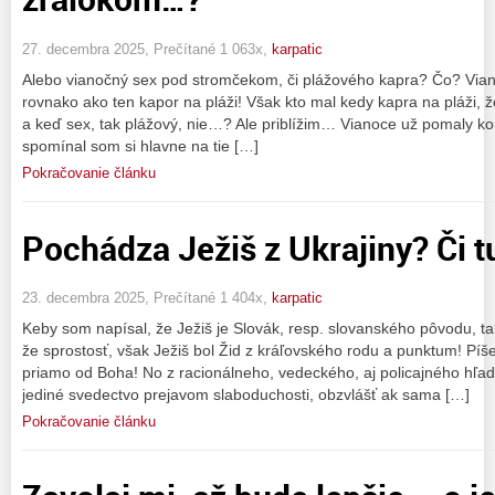
27. decembra 2025, Prečítané 1 063x,
karpatic
Alebo vianočný sex pod stromčekom, či plážového kapra? Čo? Vian
rovnako ako ten kapor na pláži! Však kto mal kedy kapra na pláži,
a keď sex, tak plážový, nie…? Ale priblížim… Vianoce už pomaly ko
spomínal som si hlavne na tie […]
Pokračovanie článku
Pochádza Ježiš z Ukrajiny? Či t
23. decembra 2025, Prečítané 1 404x,
karpatic
Keby som napísal, že Ježiš je Slovák, resp. slovanského pôvodu, ta
že sprostosť, však Ježiš bol Žid z kráľovského rodu a punktum! Píše 
priamo od Boha! No z racionálneho, vedeckého, aj policajného hľadi
jediné svedectvo prejavom slaboduchosti, obzvlášť ak sama […]
Pokračovanie článku