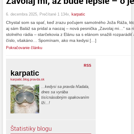
Zavolaj mi, až bude lepšie – o j
6. decembra 2025, Prečítané 1 134x,
karpatic
Chystal som sa spať, keď zrazu počujem samotného Joža Ráža, kto
aj sám Baláž sa pridal a naozaj – nová pesnička „Zavolaj mi…“ sa r
stolného rádia – starčekovia z Elánu sa s elánom snažili rozparádiť
číslo, všakáno… Spomínam, ako ma kedysi […]
Pokračovanie článku
RSS
karpatic
karpatic.blog.pravda.sk
...kedysi sa pravda hľadala,
dnes sa vyrába
tisícnásobným opakovaním
lži...!
Štatistiky blogu