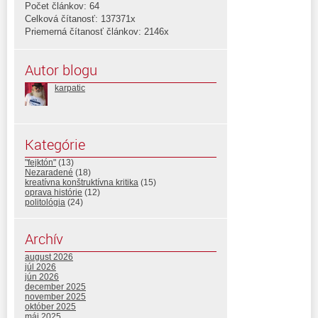
Počet článkov: 64
Celková čítanosť: 137371x
Priemerná čítanosť článkov: 2146x
Autor blogu
karpatic
Kategórie
"fejktón"
(13)
Nezaradené
(18)
kreatívna konštruktívna kritika
(15)
oprava histórie
(12)
politológia
(24)
Archív
august 2026
júl 2026
jún 2026
december 2025
november 2025
október 2025
máj 2025