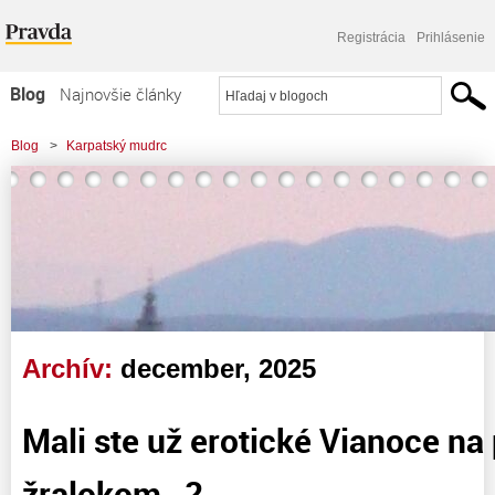
Registrácia
Prihlásenie
Blog
Najnovšie články
Najčítanejšie články
Blog
>
Karpatský mudrc
Najkomentovanejšie články
Zoznam blogov
Komerčné blogy
Archív:
december, 2025
Mali ste už erotické Vianoce na
žralokom…?