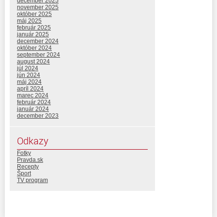
december 2025
november 2025
október 2025
máj 2025
február 2025
január 2025
december 2024
október 2024
september 2024
august 2024
júl 2024
jún 2024
máj 2024
apríl 2024
marec 2024
február 2024
január 2024
december 2023
Odkazy
Fotky
Pravda.sk
Recepty
Šport
TV program