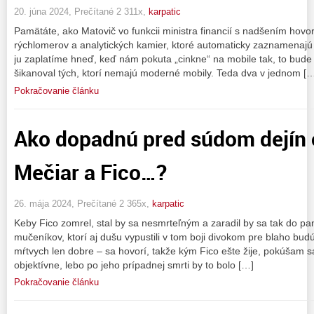
20. júna 2024, Prečítané 2 311x,
karpatic
Pamätáte, ako Matovič vo funkcii ministra financií s nadšením hovor
rýchlomerov a analytických kamier, ktoré automaticky zaznamenajú 
ju zaplatíme hneď, keď nám pokuta „cinkne“ na mobile tak, to bude
šikanoval tých, ktorí nemajú moderné mobily. Teda dva v jednom [
Pokračovanie článku
Ako dopadnú pred súdom dejín 
Mečiar a Fico…?
26. mája 2024, Prečítané 2 365x,
karpatic
Keby Fico zomrel, stal by sa nesmrteľným a zaradil by sa tak do pa
mučeníkov, ktorí aj dušu vypustili v tom boji divokom pre blaho bud
mŕtvych len dobre – sa hovorí, takže kým Fico ešte žije, pokúšam sa
objektívne, lebo po jeho prípadnej smrti by to bolo […]
Pokračovanie článku