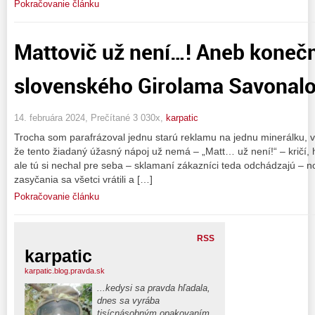
Pokračovanie článku
Mattovič už není…! Aneb koneč
slovenského Girolama Savonal
14. februára 2024, Prečítané 3 030x,
karpatic
Trocha som parafrázoval jednu starú reklamu na jednu minerálku, v
že tento žiadaný úžasný nápoj už nemá – „Matt… už není!“ – kričí, 
ale tú si nechal pre seba – sklamaní zákazníci teda odchádzajú – no 
zasyčania sa všetci vrátili a […]
Pokračovanie článku
RSS
karpatic
karpatic.blog.pravda.sk
...kedysi sa pravda hľadala,
dnes sa vyrába
tisícnásobným opakovaním