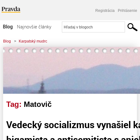
Registrácia
Prihlásenie
Blog
Najnovšie články
Najčítanejšie články
Blog
>
Karpatský mudrc
Najkomentovanejšie články
Zoznam blogov
Komerčné blogy
Tag:
Matovič
Vedecký socializmus vynašiel ka
bigamista a antisemitista s an