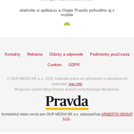
stiahnite si aplikáciu a čítajte Pravdu pohodlne aj v
mobile
Kontakty
Reklama
Otázky a odpovede
Podmienky používania
Cookies
GDPR
© OUR MEDIA SR a. s. 2026. Autorské práva sú vyhradené a vykonáva ich
vydavateľ,
viac info
.
Blogovací systém Blog.Pravda.sk beží na technológií Wordpress.
Kompletný video servis pre OUR MEDIA SR a.s. zabezpečuje
ARBERTO GROUP
s.r.o.
.