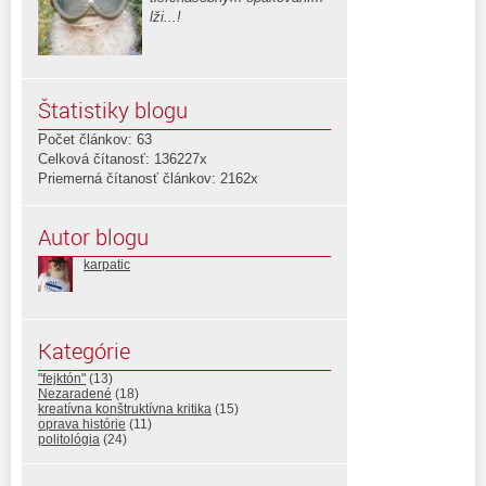
lži...!
Štatistiky blogu
Počet článkov: 63
Celková čítanosť: 136227x
Priemerná čítanosť článkov: 2162x
Autor blogu
karpatic
Kategórie
"fejktón"
(13)
Nezaradené
(18)
kreatívna konštruktívna kritika
(15)
oprava histórie
(11)
politológia
(24)