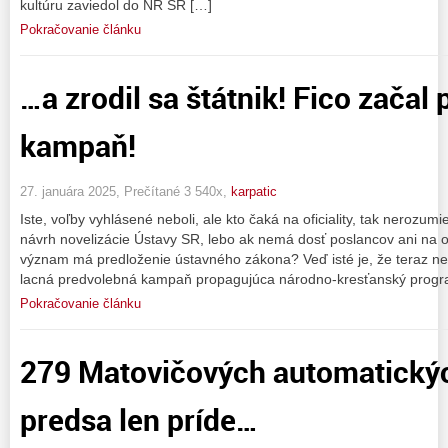
kultúru zaviedol do NR SR […]
Pokračovanie článku
…a zrodil sa štátnik! Fico začal
kampaň!
27. januára 2025, Prečítané 3 540x,
karpatic
Iste, voľby vyhlásené neboli, ale kto čaká na oficiality, tak nerozumi
návrh novelizácie Ústavy SR, lebo ak nemá dosť poslancov ani na o
význam má predloženie ústavného zákona? Veď isté je, že teraz n
lacná predvolebná kampaň propagujúca národno-kresťanský progr
Pokračovanie článku
279 Matovičových automatickýc
predsa len príde…