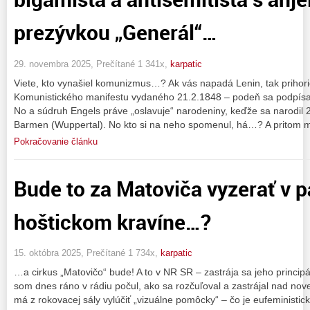
prezývkou „Generál“…
29. novembra 2025, Prečítané 1 341x,
karpatic
Viete, kto vynašiel komunizmus…? Ak vás napadá Lenin, tak prihori
Komunistického manifestu vydaného 21.2.1848 – podeň sa podpísali
No a súdruh Engels práve „oslavuje“ narodeniny, keďže sa narodi
Barmen (Wuppertal). No kto si na neho spomenul, há…? A pritom 
Pokračovanie článku
Bude to za Matoviča vyzerať v 
hoštickom kravíne…?
15. októbra 2025, Prečítané 1 734x,
karpatic
…a cirkus „Matovičo“ bude! A to v NR SR – zastrája sa jeho principá
som dnes ráno v rádiu počul, ako sa rozčuľoval a zastrájal nad nov
má z rokovacej sály vylúčiť „vizuálne pomôcky“ – čo je eufeministic