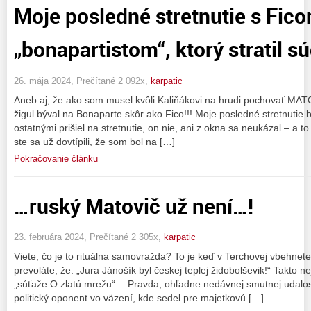
Moje posledné stretnutie s Fic
„bonapartistom“, ktorý stratil 
26. mája 2024, Prečítané 2 092x,
karpatic
Aneb aj, že ako som musel kvôli Kaliňákovi na hrudi pochovať MATO
žigul býval na Bonaparte skôr ako Fico!!! Moje posledné stretnutie b
ostatnými prišiel na stretnutie, on nie, ani z okna sa neukázal – a to
ste sa už dovtípili, že som bol na […]
Pokračovanie článku
…ruský Matovič už není…!
23. februára 2024, Prečítané 2 305x,
karpatic
Viete, čo je to rituálna samovražda? To je keď v Terchovej vbehnet
prevoláte, že: „Jura Jánošík byl českej teplej židobolševik!“ Takto nej
„súťaže O zlatú mrežu“… Pravda, ohľadne nedávnej smutnej udalost
politický oponent vo väzení, kde sedel pre majetkovú […]