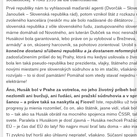
Prvé republiky nám tu vyhlasovali maďarskí agenti (Dvorčák – Slov
Janoušek – Slovenská republika rád), potom vznikol štát z rozkaz
zvoleného kancelára (neskôr mu ale bolo nadávané do diktátorov…)
slovenská republika z vôle slovenského ľudu, zastupovaného sloven
márne domáhali od Novotného, ani luterán Dubček sa moc nesnažil
Husákovi bola garantovaná, lebo práve on ju vyloboval u Brežneva, k
armády“ a on, skúsený harcovník, sa pohotovo zorientoval. Urobil 
konečne dostanú sľúbenú republiku a ja dostanem reformných
zadosťučinením prišiel do tej Prahy, ktorá mu kedysi usilovala o živo
bola len taká pseudo-republika bez prezidenta, vlajky, štátneho zn
novými miestami pre slovenských súdruhov a to im stačilo, všakáno
rozvíjalo – to si dosť pamätám! Pomáhal som vtedy stavať nejednu
elektrárne!
Áno, Husák bol v Prahe za votrelca, no jeho životný príbeh b
nezlomili ani buržuji, ani ľudáci, ani pražskí súdruhovia a v sp
šancu – a práve taká sa naskytla aj Ficovi!
Iste, republiku už tvo
progresy ju mienia rozomlieť, čo on, ako štátnik, jasne vidí, však bo
to – tak ako sa Husák obrátil na mocného spojenca mimo ČSSR, tak 
svete. Paralela s Husákom je dosť zjavná – Husáka nechceli Pražáci
EÚ – je čas dať EÚ do laty! No najprv musí brať latu doma – ako in
Tí zvyknú byť horší ako úhlavný nepriateľ, všakáno. Súčasní spojen