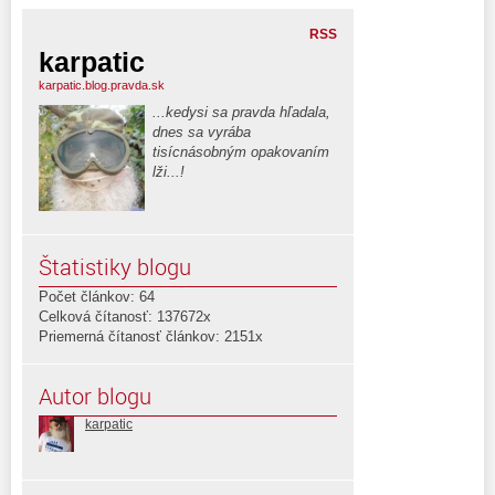
RSS
karpatic
karpatic.blog.pravda.sk
...kedysi sa pravda hľadala,
dnes sa vyrába
tisícnásobným opakovaním
lži...!
Štatistiky blogu
Počet článkov: 64
Celková čítanosť: 137672x
Priemerná čítanosť článkov: 2151x
Autor blogu
karpatic