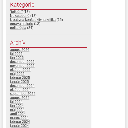
Kategórie
"fejktón"
(13)
Nezaradené
(18)
kreatívna konštruktívna kritika
(15)
oprava histórie
(12)
politológia
(24)
Archív
august 2026
júl 2026
jún 2026
december 2025
november 2025
október 2025
máj 2025
február 2025
január 2025
december 2024
október 2024
september 2024
august 2024
júl 2024
jún 2024
máj 2024
apríl 2024
marec 2024
február 2024
január 2024