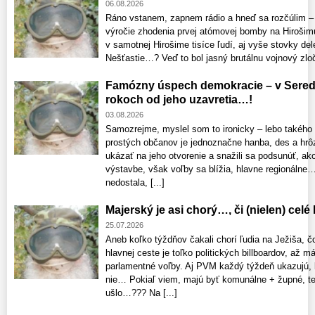
06.08.2026
Ráno vstanem, zapnem rádio a hneď sa rozčúlim – 
výročie zhodenia prvej atómovej bomby na Hirošimu 
v samotnej Hirošime tisíce ľudí, aj vyše stovky d
Nešťastie…? Veď to bol jasný brutálnu vojnový zloči
Famózny úspech demokracie – v Seredi
rokoch od jeho uzavretia…!
03.08.2026
Samozrejme, myslel som to ironicky – lebo takého 
prostých občanov je jednoznačne hanba, des a hrôz
ukázať na jeho otvorenie a snažili sa podsunúť, ako
výstavbe, však voľby sa blížia, hlavne regionálne…
nedostala, [...]
Majerský je asi chorý…, či (nielen) cel
25.07.2026
Aneb koľko týždňov čakali chorí ľudia na Ježiša, 
hlavnej ceste je toľko politických billboardov, až 
parlamentné voľby. Aj PVM každý týždeň ukazujú, 
nie… Pokiaľ viem, majú byť komunálne + župné, ted
ušlo…??? Na [...]