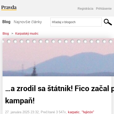
Registrácia
Prihlásenie
Blog
Najnovšie články
Najčítanejšie články
Blog
>
Karpatský mudrc
Najkomentovanejšie články
>
...a zrodil sa štátnik! Fico začal predvolebnú kampaň!
Zoznam blogov
Komerčné blogy
…a zrodil sa štátnik! Fico začal
kampaň!
27. januára 2025 23:32
, Prečítané 3 547x,
karpatic
,
"fejktón"