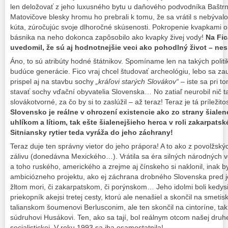
len deložovať z jeho luxusného bytu u daňového podvodníka Baštrnák
Matovičove blesky hromu ho prebrali k tomu, že sa vrátil s nebýva
kúta, zúročujúc svoje dlhoročné skúsenosti. Pokropenie kvapkami o
básnika na neho dokonca zapôsobilo ako kvapky živej vody!
Na Fic
uvedomil, že sú aj hodnotnejšie veci ako pohodlný život – ne
Áno, to sú atribúty hodné štátnikov. Spomíname len na takých politiko
budúce generácie. Fico vraj chcel študovať archeológiu, lebo sa zau
prispel aj na stavbu sochy
„kráľovi starých Slovákov“
– iste sa pri t
stavať sochy vďační obyvatelia Slovenska… No zatiaľ neurobil nič t
slovákotvorné, za čo by si to zaslúžil – až teraz! Teraz je tá príležito
Slovensko je reálne v ohrození existencie ako zo strany šialenej
uhlíkom a lítiom, tak ešte šialenejšieho herca v roli zakarpats
Sitniansky rytier teda vyráža do jeho záchrany!
Teraz duje ten správny vietor do jeho prápora! A to ako z povolžskýc
zálivu (donedávna Mexického…). Vrátila sa éra silných národných 
a toho ruského, amerického a zrejme aj čínskeho si naklonil, inak 
ambiciózneho projektu, ako ej záchrana drobného Slovenska pred 
žltom mori, či zakarpatskom, či porýnskom… Jeho idolmi boli kedysi 
priekopník akejsi tretej cesty, ktorú ale nenašiel a skončil na smetis
talianskom šoumenovi Berlusconim, ale ten skončil na cintoríne, tak
súdruhovi Husákovi. Ten, ako sa tají, bol reálnym otcom našej druhej 
socialistickej. V roku 1993 sa iba osamostatnila!