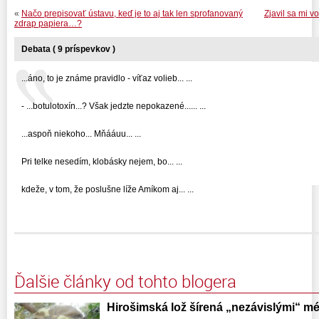
«
Načo prepisovať ústavu, keď je to aj tak len sprofanovaný
Zjavil sa mi v
zdrap papiera…?
Debata ( 9 príspevkov )
...áno, to je známe pravidlo - víťaz volieb... ...
- ...botulotoxín...? Však jedzte nepokazené...... ...
...aspoň niekoho... Mňááuu... ...
Pri telke nesedím, klobásky nejem, bo... ...
kdeže, v tom, že poslušne líže Amíkom aj... ...
Ďalšie články od tohto blogera
Hirošimská lož šírená „nezávislými“ 