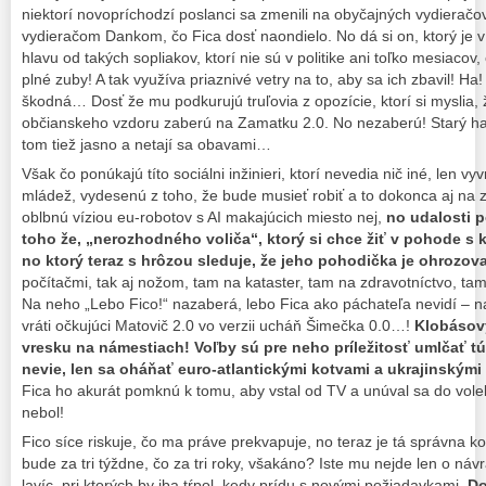
niektorí novopríchodzí poslanci sa zmenili na obyčajných vydieračov
vydieračom Dankom, čo Fica dosť naondielo. No dá si on, ktorý je v 
hlavu od takých sopliakov, ktorí nie sú v politike ani toľko mesiac
plné zuby! A tak využíva priaznivé vetry na to, aby sa ich zbavil! Ha
škodná… Dosť že mu podkurujú truľovia z opozície, ktorí si myslia
občianskeho vzdoru zaberú na Zamatku 2.0. No nezaberú! Starý har
tom tiež jasno a netají sa obavami…
Však čo ponúkajú títo sociálni inžinieri, ktorí nevedia nič iné, len v
mládež, vydesenú z toho, že bude musieť robiť a to dokonca aj n
oblbnú víziou eu-robotov s AI makajúcich miesto nej,
no udalosti p
toho že, „nerozhodného voliča“, ktorý si chce žiť v pohode s k
no ktorý teraz s hrôzou sleduje, že jeho pohodička je ohrozo
počítačmi, tak aj nožom, tam na kataster, tam na zdravotníctvo, ta
Na neho „Lebo Fico!“ nazaberá, lebo Fica ako páchateľa nevidí – n
vráti očkujúci Matovič 2.0 vo verzii ucháň Šimečka 0.0…!
Klobásový
vresku na námestiach! Voľby sú pre neho príležitosť umlčať tú
nevie, len sa oháňať euro-atlantickými kotvami a ukrajinskými
Fica ho akurát pomknú k tomu, aby vstal od TV a unúval sa do voleb
nebol!
Fico síce riskuje, čo ma práve prekvapuje, no teraz je tá správna ko
bude za tri týždne, čo za tri roky, všakáno? Iste mu nejde len o ná
lavíc, pri ktorých by iba tŕpol, kedy prídu s novými požiadavkami.
Do