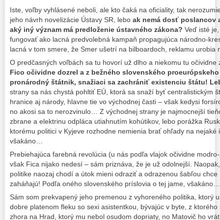
Iste, voľby vyhlásené neboli, ale kto čaká na oficiality, tak nerozumi
jeho návrh novelizácie Ústavy SR, lebo
ak nemá dosť poslancov a
aký iný význam má predloženie ústavného zákona?
Veď isté je
fungovať ako lacná predvolebná kampaň propagujúca národno-kres
lacná v tom smere, že Smer ušetrí na bilboardoch, reklamu urobi
O predčasných voľbách sa tu hovorí už dlho a niekomu tu očividne z
Fico očividne dozrel a z bežného slovenského proeurópskeho p
pronárodný štátnik, snažiaci sa zachrániť existenciu štátu! Leb
strany sa nás chystá pohltiť EÚ, ktorá sa snaží byť centralistickým š
hranice aj národy, hlavne tie vo východnej časti – však kedysi forsír
no akosi sa to nerozvinulo… Z východnej strany je najmocnejší tie
zbrane a elektrinu odpláca utiahnutím kohútikov, lebo porážka Ruska j
ktorému politici v Kyjeve rozhodne nemienia brať ohľady na nejaké i
všakáno…
Prebiehajúca farebná revolúcia (u nás podľa vlajok očividne modro-ž
však Fica nijako nedesí – sám priznáva, že je už odolnejší. Naopak, 
politike naozaj chodí a útok mieni odraziť a odrazenou šabľou chce r
zaháňajú! Podľa oného slovenského príslovia o tej jame, všakáno…
Sám som prekvapený jeho premenou z vyhoreného politika, ktorý už c
dobre platenom fleku so sexi asistentkou, bývajúc v byte, z ktorého
zhora na Hrad, ktorý mu nebol osudom dopriaty, no Matovič ho vrátil