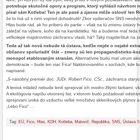
potrebuje skutočné opory a program, ktorý vyhlásil návrhom 
písal sám Kotleba! Ten je ale pasé a zjavne môže osloviť len 
že to má už s nimi vopred dohodnuté! Zbor vydieračov SNS neodvra
Hlas bude rád, ak ho priberú do partie – však na tú zmenu ústavy ho
záležať na výbere, koho dá na kandidátku. No a budeme mať teda tú
veľkolepé majstrovstvo záchrancu vlasti, há? Taký majsterštuk na 
Teda až tak nová nebude tá ústava, keďže nejde o nejaké extr
občanov spoluriadiť štát – zmeny sú len propagandisticko-ko
monopol etablovaným stranám.
Alternatívne budú mať utrum ako
demokracie – bude len viac Fica! Naklonovaného v sochách, kde 
napísané:
„5-násobný premiér doc. JUDr. Robert Fico, CSc., záchranca star
A lenivá mládež nebude leniť sprejovať ich modro-žltými farbami, 
A ekológovia napíšu otvorený list, v ktorom budú požadovať odstráne
sprejovaní uniká do vzduchu veľké množstvo skleníkových plynov a 
„Lebo Fico“….
Tag:
EÚ
,
Fico
,
Hlas
,
KDH
,
Kotleba
,
Matovič
,
Republika
,
SNS
,
Ústava 