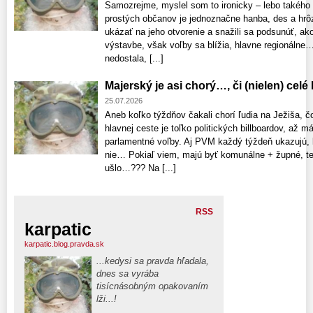
Samozrejme, myslel som to ironicky – lebo takého 
prostých občanov je jednoznačne hanba, des a hrôz
ukázať na jeho otvorenie a snažili sa podsunúť, ako
výstavbe, však voľby sa blížia, hlavne regionálne…
nedostala, [...]
Majerský je asi chorý…, či (nielen) cel
25.07.2026
Aneb koľko týždňov čakali chorí ľudia na Ježiša, 
hlavnej ceste je toľko politických billboardov, až 
parlamentné voľby. Aj PVM každý týždeň ukazujú, 
nie… Pokiaľ viem, majú byť komunálne + župné, ted
ušlo…??? Na [...]
RSS
karpatic
karpatic.blog.pravda.sk
...kedysi sa pravda hľadala,
dnes sa vyrába
tisícnásobným opakovaním
lži...!