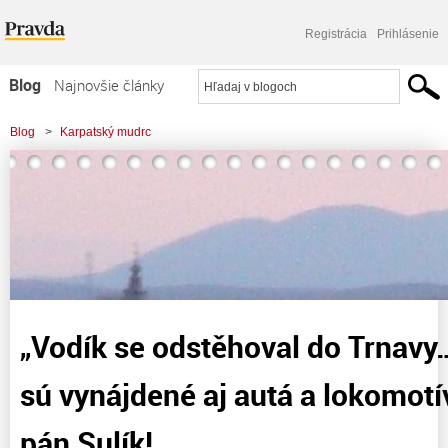
Registrácia
Prihlásenie
Blog
Najnovšie články
Najčítanejšie články
Blog
>
Karpatský mudrc
Najkomentovanejšie články
>
"Vodík se odstěhoval do Trnavy...!!!" aneb, že sú vynájdené aj autá a
Zoznam blogov
lokomotívy na
Komerčné blogy
„Vodík se odstěhoval do Trnavy…
sú vynájdené aj autá a lokomotí
pán Sulík!