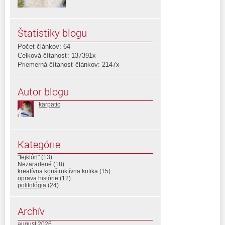
Štatistiky blogu
Počet článkov: 64
Celková čítanosť: 137391x
Priemerná čítanosť článkov: 2147x
Autor blogu
karpatic
Kategórie
"fejktón"
(13)
Nezaradené
(18)
kreatívna konštruktívna kritika
(15)
oprava histórie
(12)
politológia
(24)
Archív
august 2026