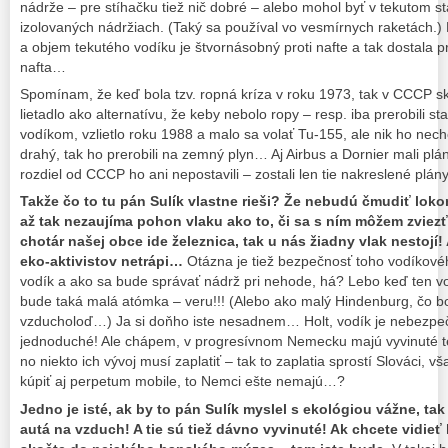
nádrže – pre stíhačku tiež nič dobré – alebo mohol byť v tekutom st
izolovaných nádržiach. (Taký sa používal vo vesmírnych raketách.) P
a objem tekutého vodíku je štvornásobný proti nafte a tak dostala
nafta…
Spomínam, že keď bola tzv. ropná kríza v roku 1973, tak v CCCP sk
lietadlo ako alternatívu, že keby nebolo ropy – resp. iba prerobili 
vodíkom, vzlietlo roku 1988 a malo sa volať Tu-155, ale nik ho nechc
drahý, tak ho prerobili na zemný plyn… Aj Airbus a Dornier mali plán
rozdiel od CCCP ho ani nepostavili – zostali len tie nakreslené plá
Takže čo to tu pán Sulík vlastne rieši? Že nebudú čmudiť loko
až tak nezaujíma pohon vlaku ako to, či sa s ním môžem zviezť
chotár našej obce ide železnica, tak u nás žiadny vlak nestojí! 
eko-aktivistov netrápi…
Otázna je tiež bezpečnosť toho vodíkové
vodík a ako sa bude správať nádrž pri nehode, há? Lebo keď ten vo
bude taká malá atómka – veru!!! (Alebo ako malý Hindenburg, čo b
vzducholoď…) Ja si doňho iste nesadnem… Holt, vodík je nebezpečn
jednoduché! Ale chápem, v progresívnom Nemecku majú vyvinuté te
no niekto ich vývoj musí zaplatiť – tak to zaplatia sprostí Slováci, 
kúpiť aj perpetum mobile, to Nemci ešte nemajú…?
Jedno je isté, ak by to pán Sulík myslel s ekológiou vážne, ta
autá na vzduch! A tie sú tiež dávno vyvinuté! Ak chcete vidieť