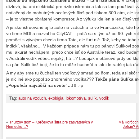
skočte do nejakého banského múzea – tam iste bude.
V takej 
dízlová, ba ani elektrická pre riziko iskrenia a tak sa tam používali
natlačený do mohutných oceľových fliaš pod tlakom 300 atm, ale i
– je to vlastne obrátený kompresor. A z výfuku ide len a len čistý 
A je skonštruované aj to auto na vzduch a to vo Francúzsku, kde h
vo firme MDI a nazval ho CityCAT – patlá sa s tým už od 90-tych rok
pomôcť s vývojom chcela firma Tata, ale furt nič. Tož, keby sa toho ch
indickí, všakáno… V každom prípade nám tu po pánovi Sulíkovi zos
mu, akurát nechápem, prečo chce ísť do Austrálie teraz, keď bude
v Austrálii vodík vôbec nejaký, há…? Ledajak metánové prdy od kl
sa pán Sulík tiež bojí, že to tu môže buchnúť a tak ide radšej tak ď
A my aby sme tu čuchali ten vodíkový smrad po ňom, teda asi skôr t
je nič iné ako popol zo zhoreného vodíka???
Takže pána Sulíka m
„Popolvár najväčší na svete“…!!!
:-p
Tag:
auto na vzduch
,
ekológia
,
lokomotíva
,
sulík
,
vodík
«
Thurzov dom – Korčekova šifra pre zasvätených v
Má Korčoch 
Nemecku…?
Jeľcin? A