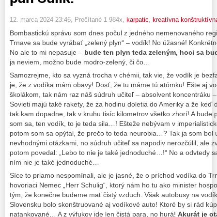
12. marca 2024 23:46
, Prečítané 1 984x,
karpatic
,
kreatívna konštruktívna
Bombastickú správu som dnes počul z jedného nemenovaného regio
Trnave sa bude vyrábať „zelený plyn“ – vodík! No úžasné! Konkrétn
No ale to mi nepasuje –
bude ten plyn teda zeleným, hoci sa 
ja neviem, možno bude modro-zelený, či čo…
Samozrejme, kto sa vyzná trocha v chémii, tak vie, že vodík je bezf
je, že z vodíka mám obavy! Dosť, že tu máme tú atómku! Ešte aj v
školákom, tak nám raz náš súdruh učiteľ – absolvent koncentráku –
Sovieti majú také rakety, že za hodinu doletia do Ameriky a že keď
tak kam dopadne, tak v kruhu tisíc kilometrov všetko zhorí! A bude p
som sa, ten vodík, to je teda sila…! Ešteže nebývam v imperialistic
potom som sa opýtal, že prečo to teda neurobia…? Tak ja som bol 
nevhodnými otázkami, no súdruh učiteľ sa napodiv nerozčúlil, ale z
potom povedal: „Lebo to nie je také jednoduché…!“ No a odvtedy sa
ním nie je také jednoduché…
Síce to priamo nespomínali, ale je jasné, že o príchod vodíka do Tr
hovoriaci Nemec „Herr Schulig“, ktorý nám ho tu ako minister hos
tým, že konečne budeme mať čistý vzduch. Však autobusy na vodík,
Slovensku bolo skonštruované aj vodíkové auto! Ktoré by si rád kúp
natankované… A z výfukov ide len čistá para, no hurá!
Akurát je ot