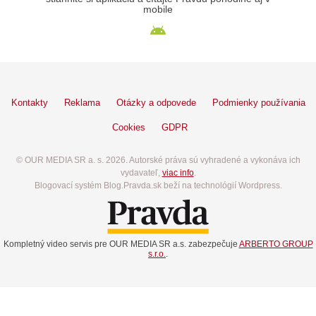
mobile
Kontakty
Reklama
Otázky a odpovede
Podmienky používania
Cookies
GDPR
© OUR MEDIA SR a. s. 2026. Autorské práva sú vyhradené a vykonáva ich
vydavateľ,
viac info
.
Blogovací systém Blog.Pravda.sk beží na technológií Wordpress.
Kompletný video servis pre OUR MEDIA SR a.s. zabezpečuje
ARBERTO GROUP
s.r.o.
.