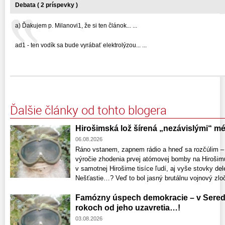
Debata ( 2 príspevky )
a) Ďakujem p. Milanovi1, že si ten článok... ...
ad1 - ten vodík sa bude vyrábať elektrolýzou... ...
Ďalšie články od tohto blogera
Hirošimská lož šírená „nezávislými“ 
06.08.2026
Ráno vstanem, zapnem rádio a hneď sa rozčúlim – 
výročie zhodenia prvej atómovej bomby na Hirošimu 
v samotnej Hirošime tisíce ľudí, aj vyše stovky d
Nešťastie…? Veď to bol jasný brutálnu vojnový zloči
Famózny úspech demokracie – v Seredi
rokoch od jeho uzavretia…!
03.08.2026