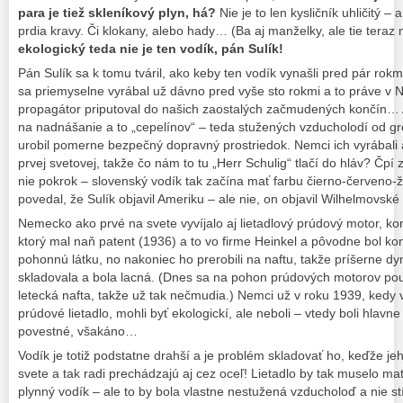
para je tiež skleníkový plyn, há?
Nie je to len kysličník uhličitý –
prdia kravy. Či klokany, alebo hady… (Ba aj manželky, ale tie tera
ekologický teda nie je ten vodík, pán Sulík!
Pán Sulík sa k tomu tváril, ako keby ten vodík vynašli pred pár rokmi 
sa priemyselne vyrábal už dávno pred vyše sto rokmi a to práve v
propagátor priputoval do našich zaostalých začmudených končín… 
na nadnášanie a to „cepelínov“ – teda stužených vzducholodí od gró
urobil pomerne bezpečný dopravný prostriedok. Nemci ich vyrábali 
prvej svetovej, takže čo nám to tu „Herr Schulig“ tlačí do hláv? Čpí 
nie pokrok – slovenský vodík tak začína mať farbu čierno-červeno
povedal, že Sulík objavil Ameriku – ale nie, on objavil Wilhelmov
Nemecko ako prvé na svete vyvíjalo aj lietadlový prúdový motor, k
ktorý mal naň patent (1936) a to vo firme Heinkel a pôvodne bol k
pohonnú látku, no nakoniec ho prerobili na naftu, takže príšerne dy
skladovala a bola lacná. (Dnes sa na pohon prúdových motorov použ
letecká nafta, takže už tak nečmudia.) Nemci už v roku 1939, kedy 
prúdové lietadlo, mohli byť ekologickí, ale neboli – vtedy boli hlavn
povestné, všakáno…
Vodík je totiž podstatne drahší a je problém skladovať ho, keďže j
svete a tak radi prechádzajú aj cez oceľ! Lietadlo by tak muselo ma
plynný vodík – ale to by bola vlastne nestužená vzducholoď a nie st