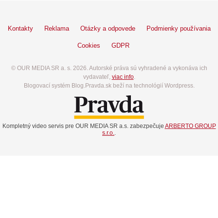
Kontakty
Reklama
Otázky a odpovede
Podmienky používania
Cookies
GDPR
© OUR MEDIA SR a. s. 2026. Autorské práva sú vyhradené a vykonáva ich
vydavateľ,
viac info
.
Blogovací systém Blog.Pravda.sk beží na technológií Wordpress.
Kompletný video servis pre OUR MEDIA SR a.s. zabezpečuje
ARBERTO GROUP
s.r.o.
.