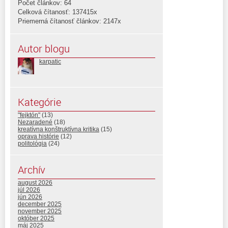
Počet článkov: 64
Celková čítanosť: 137415x
Priemerná čítanosť článkov: 2147x
Autor blogu
karpatic
Kategórie
"fejktón"
(13)
Nezaradené
(18)
kreatívna konštruktívna kritika
(15)
oprava histórie
(12)
politológia
(24)
Archív
august 2026
júl 2026
jún 2026
december 2025
november 2025
október 2025
máj 2025