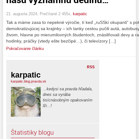
21. augusta 2024, Prečítané 2 455x,
karpatic
Tak a máme zasa to nepekné výročie, tí keď „ruSSkí okupanti“ s pot
demokratizujúcej sa krajinky – ich tanky cestou pučili autá, autobusy,
živom, hlavne po mierumilovných študentoch, znásilňovali devy a ra
hodinky, práčky (vtedy ešte bezčipé…), či televízory […]
Pokračovanie článku
RSS
karpatic
karpatic.blog.pravda.sk
...kedysi sa pravda hľadala,
dnes sa vyrába
tisícnásobným opakovaním
lži...!
Štatistiky blogu