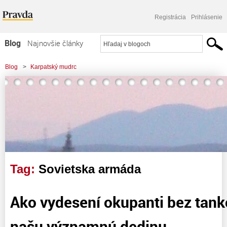
Registrácia
Prihlásenie
Blog
Najnovšie články
Najčítanejšie články
Blog
>
Karpatský mudrc
Najkomentovanejšie články
>
Ako vydesení okupanti bez tankov neobsadili našu významnú dedinu...
Zoznam blogov
Komerčné blogy
Tag:
Sovietska armáda
Ako vydesení okupanti bez tank
našu významnú dedinu…