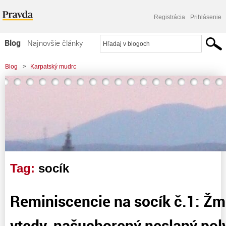
Registrácia
Prihlásenie
Blog
Najnovšie články
Najčítanejšie články
Blog
>
Karpatský mudrc
Najkomentovanejšie články
>
Reminiscencie na socík č.1: Žmolkový chlieb vtedy, našuchorený neslaný
Zoznam blogov
polystyrén dnes...
Komerčné blogy
Tag:
socík
Reminiscencie na socík č.1: Žm
vtedy, našuchorený neslaný pol