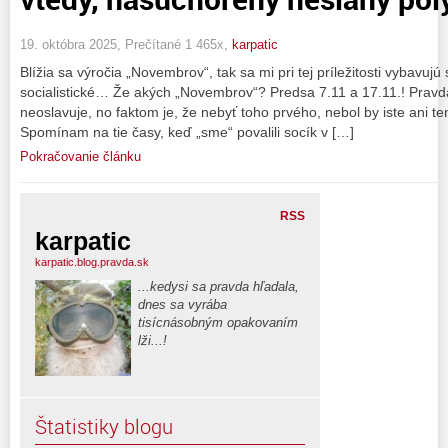
19. októbra 2025, Prečítané 1 465x,
karpatic
Blížia sa výročia „Novembrov“, tak sa mi pri tej príležitosti vybavu
socialistické… Že akých „Novembrov“? Predsa 7.11 a 17.11.! Pravd
neoslavuje, no faktom je, že nebyť toho prvého, nebol by iste ani t
Spomínam na tie časy, keď „sme“ povalili socík v […]
Pokračovanie článku
RSS
karpatic
karpatic.blog.pravda.sk
...kedysi sa pravda hľadala,
dnes sa vyrába
tisícnásobným opakovaním
lži...!
Štatistiky blogu