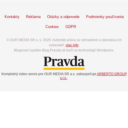
Kontakty
Reklama
Otázky a odpovede
Podmienky používania
Cookies
GDPR
© OUR MEDIA SR a. s. 2026. Autorské práva sú vyhradené a vykonáva ich
vydavateľ,
viac info
.
Blogovací systém Blog.Pravda.sk beží na technológií Wordpress.
Kompletný video servis pre OUR MEDIA SR a.s. zabezpečuje
ARBERTO GROUP
s.r.o.
.