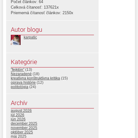
Počet článkov: 64
Celková čítanosť: 137621x
Priemerná čítanosť článkov: 2150x
Autor blogu
karpatic
Kategórie
"fejktón"
(13)
Nezaradené
(18)
kreatívna konštruktívna kritika
(15)
oprava histórie
(12)
politológia
(24)
Archív
august 2026
júl 2026
jún 2026
december 2025
november 2025
október 2025
máj 2025