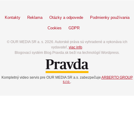
Kontakty
Reklama
Otázky a odpovede
Podmienky používania
Cookies
GDPR
© OUR MEDIA SR a. s. 2026. Autorské práva sú vyhradené a vykonáva ich
vydavateľ,
viac info
.
Blogovací systém Blog.Pravda.sk beží na technológií Wordpress.
Kompletný video servis pre OUR MEDIA SR a.s. zabezpečuje
ARBERTO GROUP
s.r.o.
.