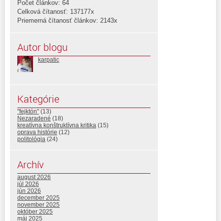
Počet článkov: 64
Celková čítanosť: 137177x
Priemerná čítanosť článkov: 2143x
Autor blogu
karpatic
Kategórie
"fejktón"
(13)
Nezaradené
(18)
kreatívna konštruktívna kritika
(15)
oprava histórie
(12)
politológia
(24)
Archív
august 2026
júl 2026
jún 2026
december 2025
november 2025
október 2025
máj 2025