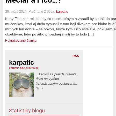
26. mája 2024, Prečítané 2 366x,
karpatic
Keby Fico zomrel, stal by sa nesmrteľným a zaradil by sa tak do pa
mučeníkov, ktorí aj dušu vypustili v tom boji divokom pre blaho bud
mŕtvych len dobre – sa hovorí, takže kým Fico ešte žije, pokúšam sa
objektívne, lebo po jeho prípadnej smrti by to bolo […]
Pokračovanie článku
RSS
karpatic
karpatic.blog.pravda.sk
...kedysi sa pravda hľadala,
dnes sa vyrába
tisícnásobným opakovaním
lži...!
Štatistiky blogu