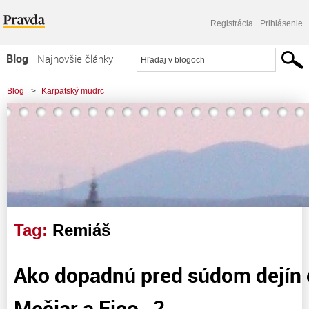
Registrácia
Prihlásenie
Blog
Najnovšie články
Najčítanejšie články
Blog
>
Karpatský mudrc
Najkomentovanejšie články
>
Ako dopadnú pred súdom dejín obžalovaní Mečiar a Fico...?
Zoznam blogov
Komerčné blogy
Tag:
Remiáš
Ako dopadnú pred súdom dejín 
Mečiar a Fico…?