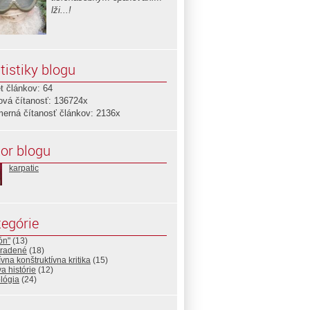
lži...!
tistiky blogu
t článkov: 64
ová čítanosť: 136724x
merná čítanosť článkov: 2136x
or blogu
karpatic
egórie
tón"
(13)
radené
(18)
ívna konštruktívna kritika
(15)
a histórie
(12)
ológia
(24)