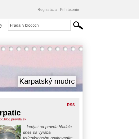
Registrácia
Prihlásenie
y
Karpatský mudrc
RSS
rpatic
tic.blog.pravda.sk
...kedysi sa pravda hľadala,
dnes sa vyrába
tisícnásobným opakovaním