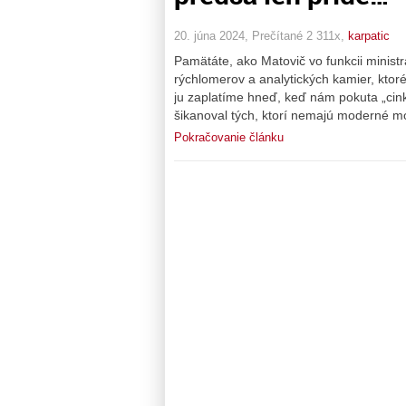
20. júna 2024, Prečítané 2 311x,
karpatic
Pamätáte, ako Matovič vo funkcii ministr
rýchlomerov a analytických kamier, ktor
ju zaplatíme hneď, keď nám pokuta „cink
šikanoval tých, ktorí nemajú moderné m
Pokračovanie článku