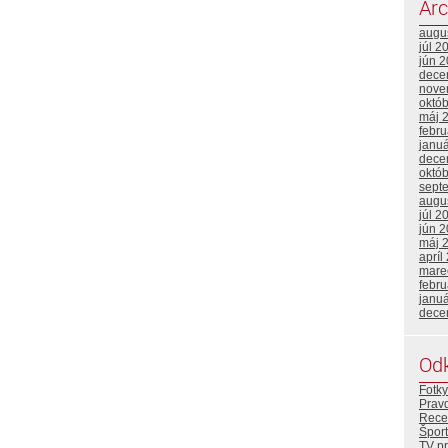
Arc
augu
júl 2
jún 
dece
nove
októ
máj 
febr
janu
dece
októ
sept
augu
júl 2
jún 
máj 
apríl
mare
febr
janu
dece
Od
Fotky
Prav
Rece
Šport
TV p