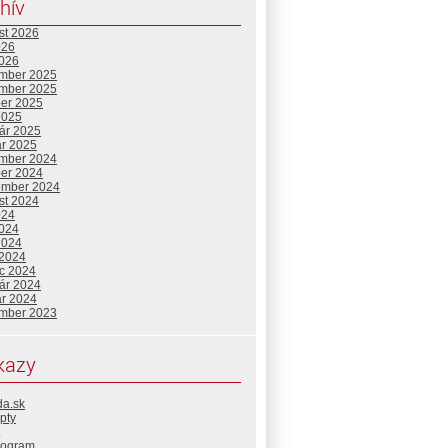
hív
st 2026
026
2026
mber 2025
mber 2025
ber 2025
2025
uár 2025
ár 2025
mber 2024
ber 2024
ember 2024
st 2024
024
2024
2024
 2024
c 2024
uár 2024
ár 2024
mber 2023
kazy
da.sk
pty
rogram