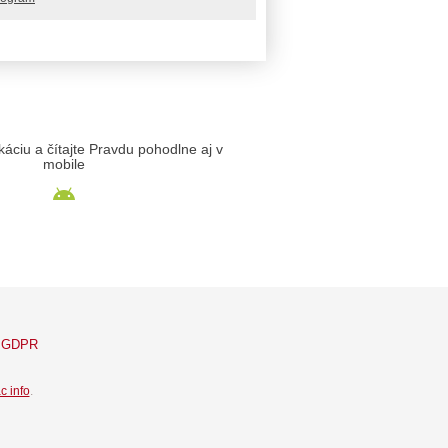
likáciu a čítajte Pravdu pohodlne aj v
mobile
GDPR
c info
.