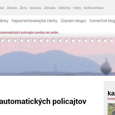
tail
Zdravie
Žena
Varecha
Záhrada
Užitočná
Video
DefenceNews
lánky
Najkomentovanejšie články
Zoznam blogov
Komerčné blog
utomatických policajtov predsa len príde...
ka
automatických policajtov
karpa