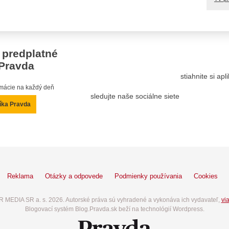
 predplatné
Pravda
stiahnite si ap
ormácie na každý deň
sledujte naše sociálne siete
íka Pravda
Reklama
Otázky a odpovede
Podmienky používania
Cookies
 MEDIA SR a. s. 2026. Autorské práva sú vyhradené a vykonáva ich vydavateľ,
via
Blogovací systém Blog.Pravda.sk beží na technológií Wordpress.