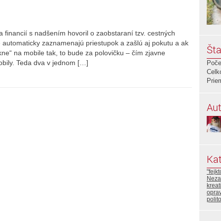
a financií s nadšením hovoril o zaobstaraní tzv. cestných
é automaticky zaznamenajú priestupok a zašlú aj pokutu a ak
Šta
ne“ na mobile tak, to bude za polovičku – čím zjavne
obily. Teda dva v jednom […]
Poče
Celk
Prie
Aut
Kat
"fejk
Neza
kreat
oprav
polit