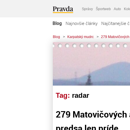
Správy
Športweb
Auto
Kok
Blog
Najnovšie články
Najčítanejšie č
Blog
>
Karpatský mudrc
>
279 Matovičových a
Tag:
radar
279 Matovičových 
predsa len príde…