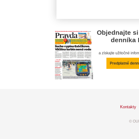
Objednajte si
denníka 
a získajte užitočné inf
Predplatné denn
Kontakty
© OUR