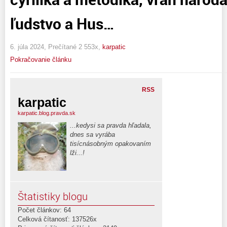
ľudstvo a Hus…
6. júla 2024, Prečítané 2 553x,
karpatic
Pokračovanie článku
RSS
karpatic
karpatic.blog.pravda.sk
...kedysi sa pravda hľadala,
dnes sa vyrába
tisícnásobným opakovaním
lži...!
Štatistiky blogu
Počet článkov: 64
Celková čítanosť: 137526x