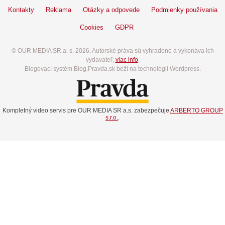
Kontakty
Reklama
Otázky a odpovede
Podmienky používania
Cookies
GDPR
© OUR MEDIA SR a. s. 2026. Autorské práva sú vyhradené a vykonáva ich
vydavateľ,
viac info
.
Blogovací systém Blog.Pravda.sk beží na technológií Wordpress.
Kompletný video servis pre OUR MEDIA SR a.s. zabezpečuje
ARBERTO GROUP
s.r.o.
.