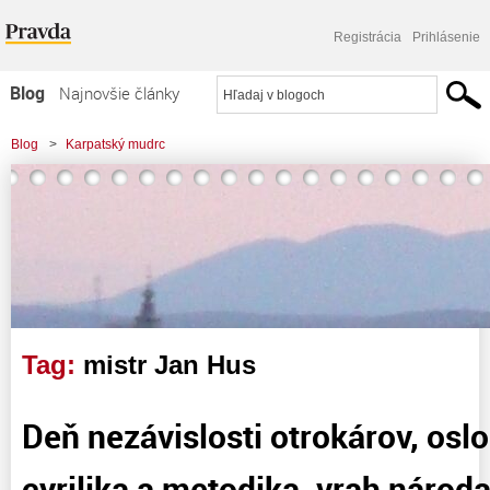
Registrácia
Prihlásenie
Blog
Najnovšie články
Najčítanejšie články
Blog
>
Karpatský mudrc
Najkomentovanejšie články
>
Deň nezávislosti otrokárov, oslobodené pupky, cyrilika a metodika, vrah
Zoznam blogov
národa, pečené ľudstvo
Komerčné blogy
Tag:
mistr Jan Hus
Deň nezávislosti otrokárov, os
cyrilika a metodika, vrah národ