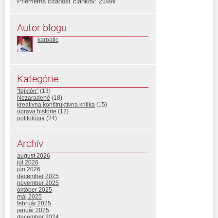
Priemerná čítanosť článkov: 2149x
Autor blogu
karpatic
Kategórie
"fejktón"
(13)
Nezaradené
(18)
kreatívna konštruktívna kritika
(15)
oprava histórie
(12)
politológia
(24)
Archív
august 2026
júl 2026
jún 2026
december 2025
november 2025
október 2025
máj 2025
február 2025
január 2025
december 2024