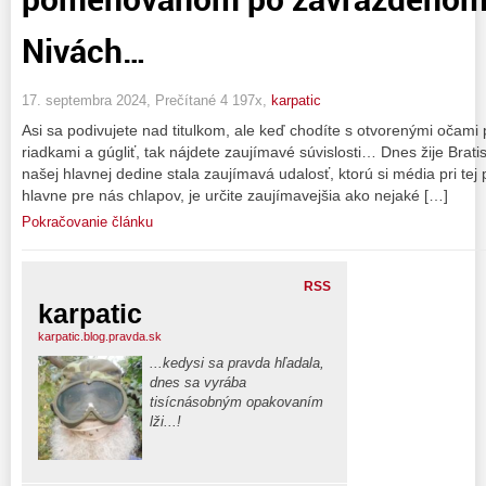
Nivách…
17. septembra 2024, Prečítané 4 197x,
karpatic
Asi sa podivujete nad titulkom, ale keď chodíte s otvorenými očami p
riadkami a gúgliť, tak nájdete zaujímavé súvislosti… Dnes žije Brat
našej hlavnej dedine stala zaujímavá udalosť, ktorú si média pri te
hlavne pre nás chlapov, je určite zaujímavejšia ako nejaké […]
Pokračovanie článku
RSS
karpatic
karpatic.blog.pravda.sk
...kedysi sa pravda hľadala,
dnes sa vyrába
tisícnásobným opakovaním
lži...!