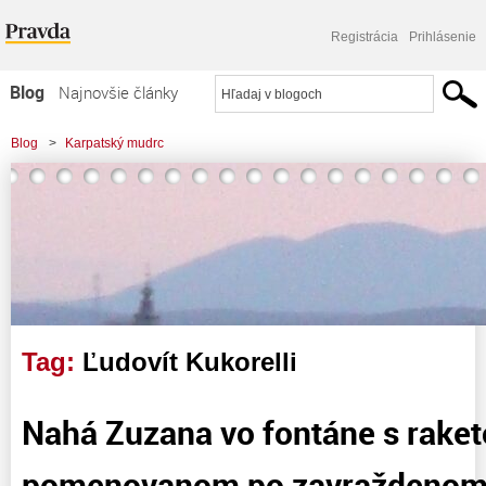
Registrácia
Prihlásenie
Blog
Najnovšie články
Najčítanejšie články
Blog
>
Karpatský mudrc
Najkomentovanejšie články
>
Nahá Zuzana vo fontáne s raketou v parku pomenovanom po zavraždenom
Zoznam blogov
partizánovi na Nivách...
Komerčné blogy
Tag:
Ľudovít Kukorelli
Nahá Zuzana vo fontáne s raket
pomenovanom po zavraždenom 