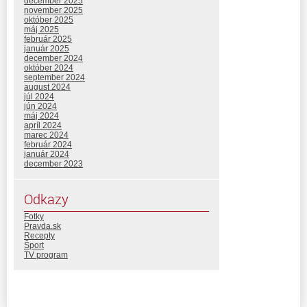
december 2025
november 2025
október 2025
máj 2025
február 2025
január 2025
december 2024
október 2024
september 2024
august 2024
júl 2024
jún 2024
máj 2024
apríl 2024
marec 2024
február 2024
január 2024
december 2023
Odkazy
Fotky
Pravda.sk
Recepty
Šport
TV program