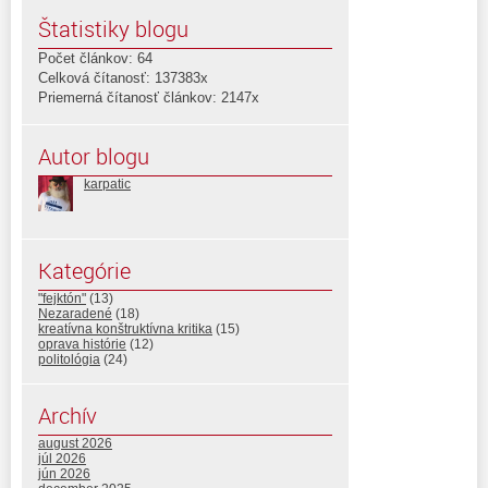
Štatistiky blogu
Počet článkov: 64
Celková čítanosť: 137383x
Priemerná čítanosť článkov: 2147x
Autor blogu
karpatic
Kategórie
"fejktón"
(13)
Nezaradené
(18)
kreatívna konštruktívna kritika
(15)
oprava histórie
(12)
politológia
(24)
Archív
august 2026
júl 2026
jún 2026