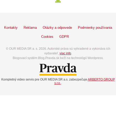
Kontakty
Reklama
Otázky a odpovede
Podmienky používania
Cookies
GDPR
© OUR MEDIA SR a. s. 2026. Autorské práva sú vyhradené a vykonáva ich
vydavateľ,
viac info
.
Blogovací systém Blog.Pravda.sk beží na technológií Wordpress.
Kompletný video servis pre OUR MEDIA SR a.s. zabezpečuje
ARBERTO GROUP
s.r.o.
.