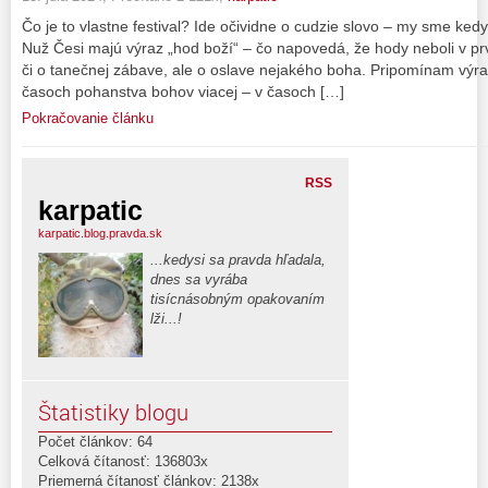
Čo je to vlastne festival? Ide očividne o cudzie slovo – my sme ke
Nuž Česi majú výraz „hod boží“ – čo napovedá, že hody neboli v p
či o tanečnej zábave, ale o oslave nejakého boha. Pripomínam výra
časoch pohanstva bohov viacej – v časoch […]
Pokračovanie článku
RSS
karpatic
karpatic.blog.pravda.sk
...kedysi sa pravda hľadala,
dnes sa vyrába
tisícnásobným opakovaním
lži...!
Štatistiky blogu
Počet článkov: 64
Celková čítanosť: 136803x
Priemerná čítanosť článkov: 2138x