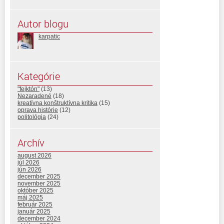
Autor blogu
karpatic
Kategórie
"fejktón"
(13)
Nezaradené
(18)
kreatívna konštruktívna kritika
(15)
oprava histórie
(12)
politológia
(24)
Archív
august 2026
júl 2026
jún 2026
december 2025
november 2025
október 2025
máj 2025
február 2025
január 2025
december 2024