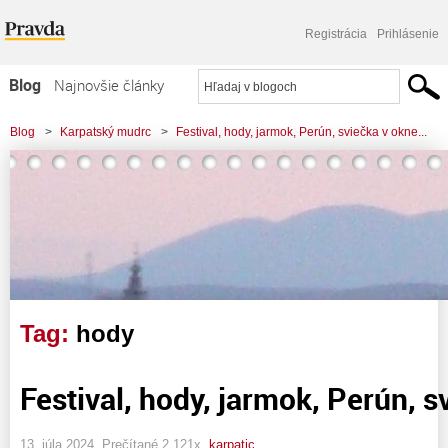
Registrácia
Prihlásenie
Blog
Najnovšie články
Najčítanejšie články
Blog
>
Karpatský mudrc
>
Festival, hody, jarmok, Perún, sviečka v okne...
Najkomentovanejšie články
Zoznam blogov
Komerčné blogy
Tag:
hody
Festival, hody, jarmok, Perún, 
13. júla 2024, Prečítané 2 121x,
karpatic