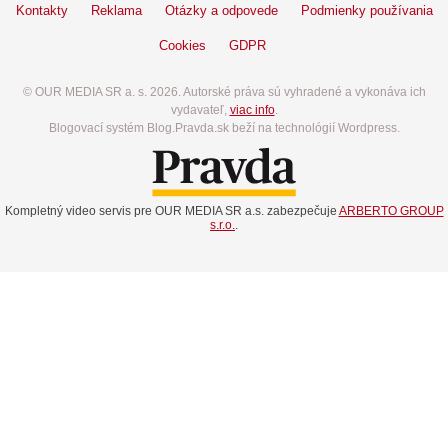
Kontakty
Reklama
Otázky a odpovede
Podmienky používania
Cookies
GDPR
© OUR MEDIA SR a. s. 2026. Autorské práva sú vyhradené a vykonáva ich
vydavateľ,
viac info
.
Blogovací systém Blog.Pravda.sk beží na technológií Wordpress.
Kompletný video servis pre OUR MEDIA SR a.s. zabezpečuje
ARBERTO GROUP
s.r.o.
.