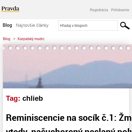
Registrácia
Prihlásenie
Blog
Najnovšie články
Najčítanejšie články
Blog
>
Karpatský mudrc
Najkomentovanejšie články
>
Reminiscencie na socík č.1: Žmolkový chlieb vtedy, našuchorený neslaný
Zoznam blogov
polystyrén dnes...
Komerčné blogy
Tag:
chlieb
Reminiscencie na socík č.1: Žm
vtedy, našuchorený neslaný pol