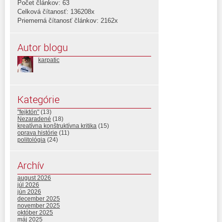
Počet článkov: 63
Celková čítanosť: 136208x
Priemerná čítanosť článkov: 2162x
Autor blogu
karpatic
Kategórie
"fejktón"
(13)
Nezaradené
(18)
kreatívna konštruktívna kritika
(15)
oprava histórie
(11)
politológia
(24)
Archív
august 2026
júl 2026
jún 2026
december 2025
november 2025
október 2025
máj 2025