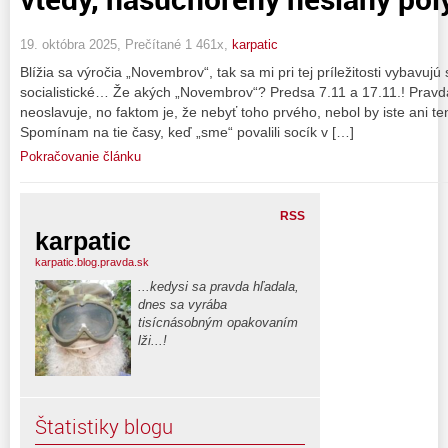
19. októbra 2025, Prečítané 1 461x,
karpatic
Blížia sa výročia „Novembrov“, tak sa mi pri tej príležitosti vybavu
socialistické… Že akých „Novembrov“? Predsa 7.11 a 17.11.! Pravd
neoslavuje, no faktom je, že nebyť toho prvého, nebol by iste ani t
Spomínam na tie časy, keď „sme“ povalili socík v […]
Pokračovanie článku
RSS
karpatic
karpatic.blog.pravda.sk
...kedysi sa pravda hľadala,
dnes sa vyrába
tisícnásobným opakovaním
lži...!
Štatistiky blogu