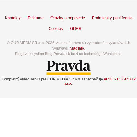
Kontakty
Reklama
Otázky a odpovede
Podmienky používania
Cookies
GDPR
© OUR MEDIA SR a. s. 2026. Autorské práva sú vyhradené a vykonáva ich
vydavateľ,
viac info
.
Blogovací systém Blog.Pravda.sk beží na technológií Wordpress.
Kompletný video servis pre OUR MEDIA SR a.s. zabezpečuje
ARBERTO GROUP
s.r.o.
.